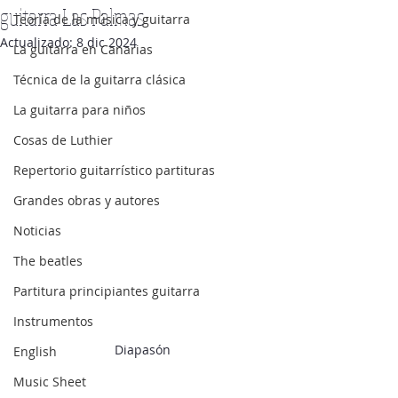
guitarra Las Palmas
Teoría de la música y guitarra
Actualizado:
8 dic 2024
La guitarra en Canarias
Técnica de la guitarra clásica
La guitarra para niños
Cosas de Luthier
Repertorio guitarrístico partituras
Grandes obras y autores
Noticias
The beatles
Partitura principiantes guitarra
Instrumentos
Diapasón
English
Music Sheet