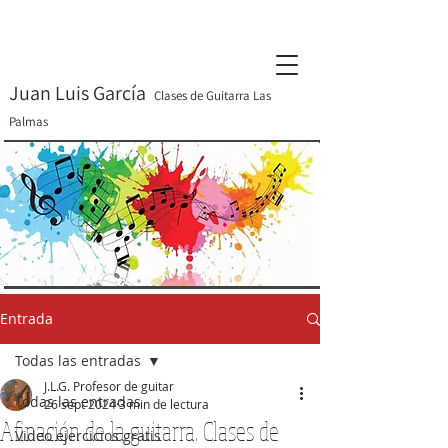
Juan Luis García
Clases de Guitarra Las
Palmas
Entrada
Todas las entradas
J.L.G. Profesor de guitar
Todas las entradas
26 sept 2024
3 min de lectura
Afinación de la guitarra. Clases de
Video ejercicios gratis