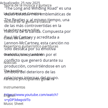
Actualizado:
25 nov 2025
Teoría de la música y guitarra
"The Long and Winding Road" es una 
La guitarra en Canarias
de las baladas más emblemáticas de 
The Beatles y, al mismo tiempo, una 
Técnica de la guitarra clásica
de las más controvertidas en la 
La guitarra para niños
historia de la banda. Compuesta por 
Paul McCartney y acreditada a 
Cosas de Luthier
Lennon-McCartney, esta canción no 
Repertorio guitarrístico partituras
solo destaca por su emotiva 
melodía, sino también por el 
Grandes obras y autores
conflicto que generó durante su 
Noticias
producción, convirtiéndose en un 
The beatles
símbolo del deterioro de las 
relaciones internas del grupo.​
Partitura principiantes guitarra
Instrumentos
https://www.youtube.com/watch?
English
v=yDP3dwpoVTo
Music Sheet