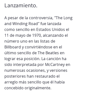
Lanzamiento.
A pesar de la controversia, "The Long 
and Winding Road" fue lanzada 
como sencillo en Estados Unidos el 
11 de mayo de 1970, alcanzando el 
número uno en las listas de 
Billboard y convirtiéndose en el 
último sencillo de The Beatles en 
lograr esa posición. La canción ha 
sido interpretada por McCartney en 
numerosas ocasiones, y versiones 
posteriores han restaurado el 
arreglo más sencillo que él había 
concebido originalmente.​
"The Long and Winding Road" 
permanece como un testimonio del 
talento musical de The Beatles y de 