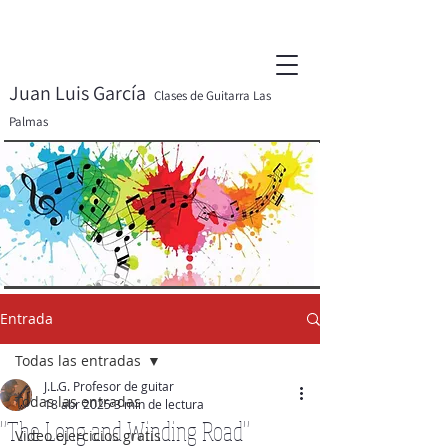
Juan Luis García
Clases de Guitarra Las
Palmas
Entrada
Todas las entradas
J.L.G. Profesor de guitar
Todas las entradas
18 abr 2025
3 min de lectura
"The Long and Winding Road"
Video ejercicios gratis