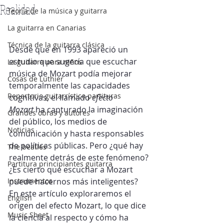
Realidad
Teoría de la música y guitarra
La guitarra en Canarias
Técnica de la guitarra clásica
Desde que en 1993 apareció un 
estudio que sugería que escuchar 
La guitarra para niños
música de Mozart podía mejorar 
Cosas de Luthier
temporalmente las capacidades 
Repertorio guitarrístico partituras
cognitivas, el llamado 
efecto 
Mozart
 ha capturado la imaginación 
Grandes obras y autores
del público, los medios de 
Noticias
comunicación y hasta responsables 
de políticas públicas. Pero ¿qué hay 
The beatles
realmente detrás de este fenómeno? 
Partitura principiantes guitarra
¿Es cierto que escuchar a Mozart 
Instrumentos
puede hacernos más inteligentes? 
En este artículo exploraremos el 
English
origen del efecto Mozart, lo que dice 
Music Sheet
la ciencia al respecto y cómo ha 