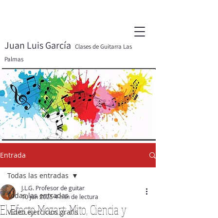
Juan Luis García
Clases de Guitarra Las
Palmas
Entrada
Todas las entradas
J.L.G. Profesor de guitar
Todas las entradas
10 jun 2025
4 min de lectura
El Efecto Mozart: Mito, Ciencia y
Video ejercicios gratis