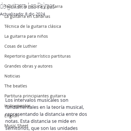
de guitarra Las Palmas
Teoría de la música y guitarra
Actualizado:
8 dic 2024
La guitarra en Canarias
Técnica de la guitarra clásica
La guitarra para niños
Cosas de Luthier
Repertorio guitarrístico partituras
Grandes obras y autores
Noticias
The beatles
Partitura principiantes guitarra
Los intervalos musicales son 
Instrumentos
fundamentales en la teoría musical, 
representando la distancia entre dos 
English
notas. Esta distancia se mide en 
Music Sheet
semitonos, que son las unidades 