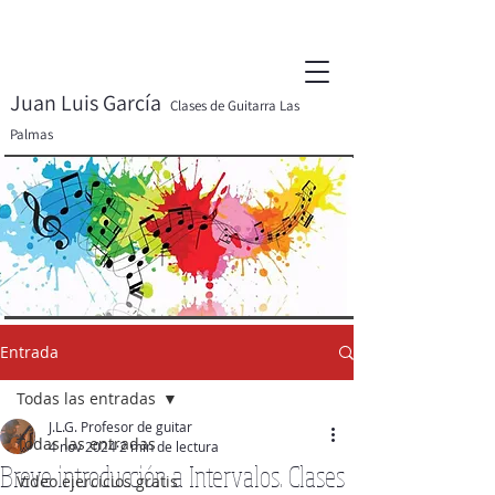
Juan Luis García
Clases de Guitarra Las
Palmas
Entrada
Todas las entradas
J.L.G. Profesor de guitar
Todas las entradas
4 nov 2024
2 min de lectura
Breve introducción a Intervalos. Clases
Video ejercicios gratis