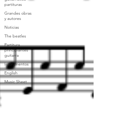
partituras
Grandes obras
y autores
Noticias
The beatles
Partitura
principiantes
guitarra
Instrumentos
English
Music Sheet