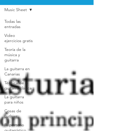
Music Sheet
Todas las
entradas
Video
ejercicios gratis
Teoría de la
música y
guitarra
La guitarra en
Canarias
Técnica de la
guitarra clásica
La guitarra
para niños
Cosas de
Luthier
Repertorio
guitarrístico