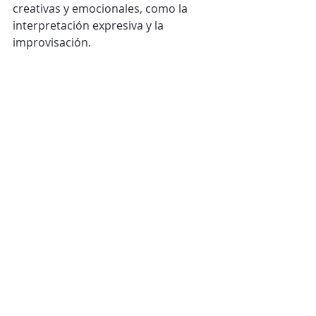
creativas y emocionales, como la 
interpretación expresiva y la 
improvisación.
Interacción hemisférica: Un estudio 
de Zatorre et al. (2007) mostró que 
los músicos activan ambos 
hemisferios cerebrales 
simultáneamente cuando 
interpretan música. Esta interacción 
facilita la conexión entre el 
procesamiento auditivo, la memoria 
espacial y la ejecución motora.
Fuente: Zatorre, R. J., Perry, D. W., & 
Beckett, C. (2007). "Music and the 
brain: The integration of auditory 
and motor information". 
NeuroImage, 36(2), 272-277.