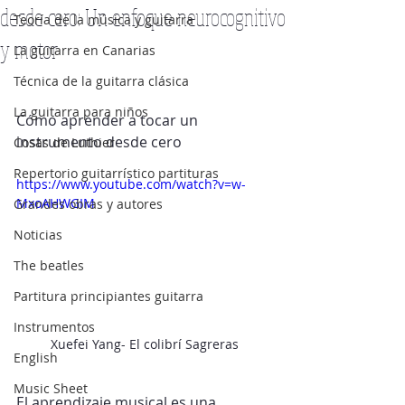
desde cero: Un enfoque neurocognitivo
Teoría de la música y guitarra
y motor
La guitarra en Canarias
Técnica de la guitarra clásica
La guitarra para niños
Cómo aprender a tocar un 
instrumento desde cero
Cosas de Luthier
Repertorio guitarrístico partituras
https://www.youtube.com/watch?v=w-
MxoAHWGIM
Grandes obras y autores
Noticias
The beatles
Partitura principiantes guitarra
Instrumentos
Xuefei Yang- El colibrí Sagreras
English
Music Sheet
El aprendizaje musical es una 