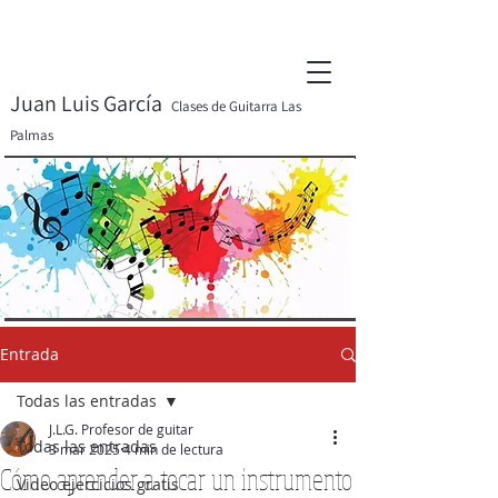
Juan Luis García
Clases de Guitarra Las
Palmas
Entrada
Todas las entradas
J.L.G. Profesor de guitar
Todas las entradas
3 mar 2025
4 min de lectura
Cómo aprender a tocar un instrumento
Video ejercicios gratis