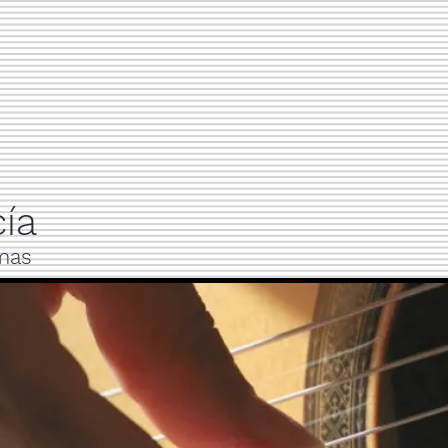
ía
lmas