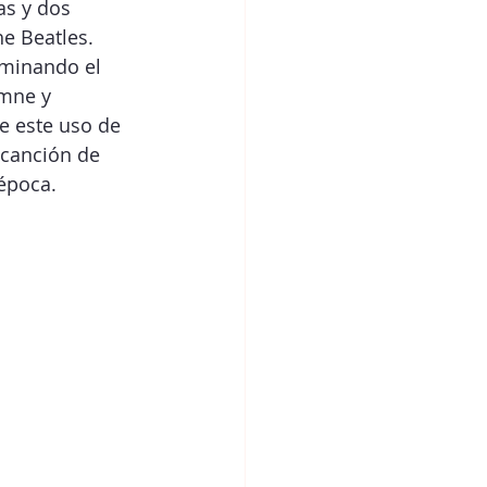
as y dos 
e Beatles. 
iminando el 
emne y 
e este uso de 
 canción de 
época.