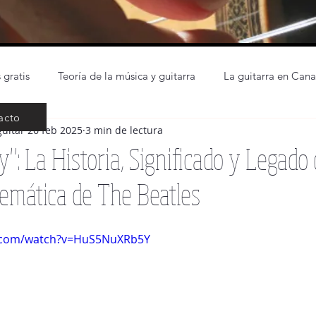
 gratis
Teoría de la música y guitarra
La guitarra en Cana
acto
guitar
26 feb 2025
3 min de lectura
La guitarra para niños
Cosas de Luthier
Repertorio guitar
y": La Historia, Significado y Legado
emática de The Beatles
icias
The beatles
Partitura principiantes guitarra
In
e.com/watch?v=HuS5NuXRb5Y