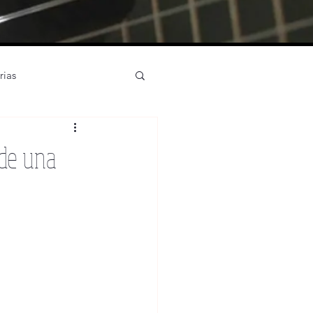
rias
rístico partituras
 de una
strumentos
English