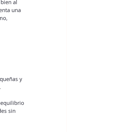
bien al 
enta una 
mo, 
equeñas y 
.
equilibrio 
es sin 