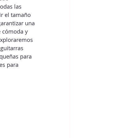
odas las 
ir el tamaño 
arantizar una 
e cómoda y 
 exploraremos 
guitarras 
equeñas para 
es para 