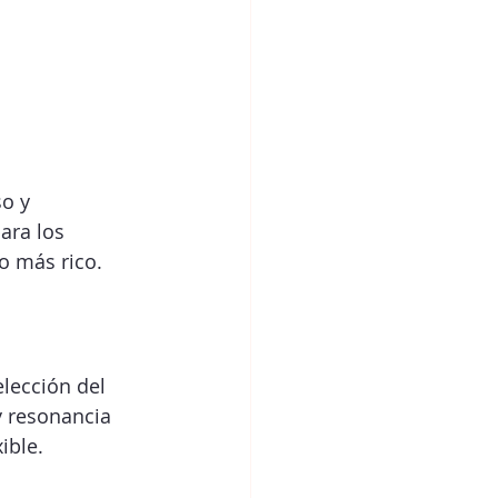
o y 
ara los 
o más rico.
elección del 
y resonancia 
ible.