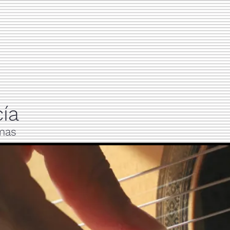
ía
lmas