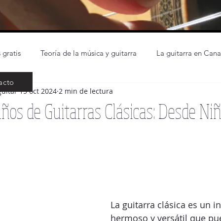
 gratis
Teoría de la música y guitarra
La guitarra en Cana
acto
guitar
15 oct 2024
2 min de lectura
La guitarra para niños
Cosas de Luthier
Repertorio guitar
ños de Guitarras Clásicas: Desde Ni
icias
The beatles
Partitura principiantes guitarra
In
La guitarra clásica es un 
hermoso y versátil que pu