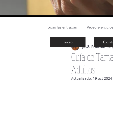
Todas las entradas
Video ejercicios
Inicio
Cont
J.L.G. Profesor de 
Técnica de la guitarra clásica
Guía de Tama
Adultos
Grandes obras y autores
Not
Actualizado:
19 oct 2024
Music Sheet