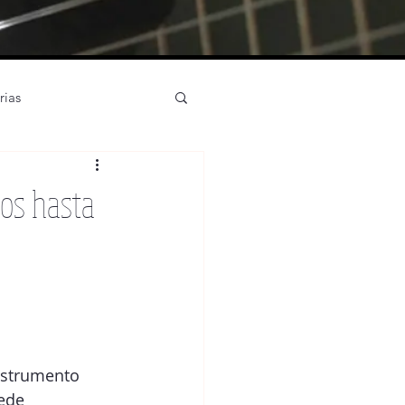
rias
rístico partituras
ños hasta
strumentos
English
instrumento 
ede 