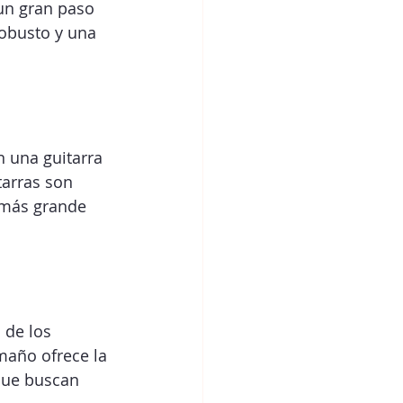
un gran paso 
obusto y una 
 una guitarra 
arras son 
 más grande 
 de los 
año ofrece la 
que buscan 