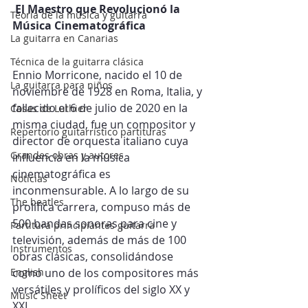
 El Maestro que Revolucionó la 
Teoría de la música y guitarra
Música Cinematográfica
La guitarra en Canarias
Técnica de la guitarra clásica
Ennio Morricone, nacido el 10 de 
La guitarra para niños
noviembre de 1928 en Roma, Italia, y 
fallecido el 6 de julio de 2020 en la 
Cosas de Luthier
misma ciudad, fue un compositor y 
Repertorio guitarrístico partituras
director de orquesta italiano cuya 
Grandes obras y autores
influencia en la música 
cinematográfica es 
Noticias
inconmensurable. A lo largo de su 
The beatles
prolífica carrera, compuso más de 
500 bandas sonoras para cine y 
Partitura principiantes guitarra
televisión, además de más de 100 
Instrumentos
obras clásicas, consolidándose 
English
como uno de los compositores más 
versátiles y prolíficos del siglo XX y 
Music Sheet
XXI.