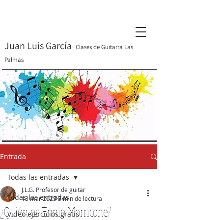
Juan Luis García
Clases de Guitarra Las
Palmas
Entrada
Todas las entradas
J.L.G. Profesor de guitar
Todas las entradas
13 mar 2025
3 min de lectura
¿Quién es Ennio Morricone?
Video ejercicios gratis