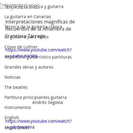
Interpretaciones
Teoría de la música y guitarra
La guitarra en Canarias
Interpretaciones magníficas de 
Técnica de la guitarra clásica
Recuerdos de la Alhambra de 
Francisco Tárrega
La guitarra para niños
Cosas de Luthier
https://www.youtube.com/watch?
v=sdaPoUNk5R8
Repertorio guitarrístico partituras
Grandes obras y autores
Noticias
The beatles
Partitura principiantes guitarra
Andrés Segovia
Instrumentos
English
https://www.youtube.com/watch?
v=gIRI0vN99Y4
Music Sheet