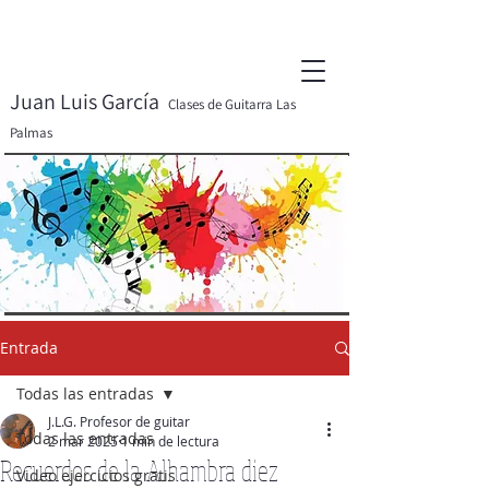
Juan Luis García
Clases de Guitarra Las
Palmas
Entrada
Todas las entradas
J.L.G. Profesor de guitar
Todas las entradas
2 mar 2025
1 min de lectura
Recuerdos de la Alhambra diez
Video ejercicios gratis