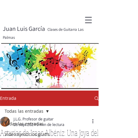
Juan Luis García
Clases de Guitarra Las
Palmas
Entrada
Todas las entradas
J.L.G. Profesor de guitar
Todas las entradas
28 sept 2024
3 min de lectura
Asturias de Isaac Albéniz: Una Joya del
Video ejercicios gratis