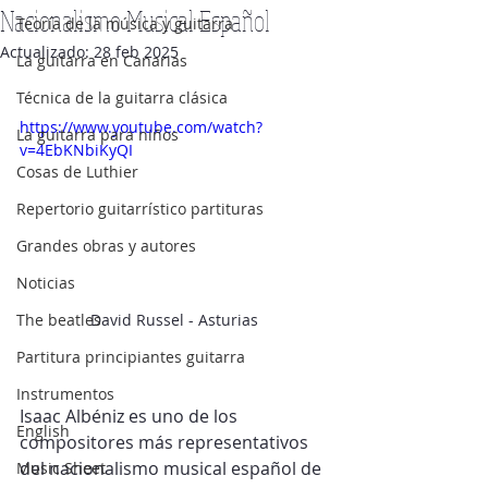
Nacionalismo Musical Español
Teoría de la música y guitarra
Actualizado:
28 feb 2025
La guitarra en Canarias
Técnica de la guitarra clásica
https://www.youtube.com/watch?
La guitarra para niños
v=4EbKNbiKyQI
Cosas de Luthier
Repertorio guitarrístico partituras
Grandes obras y autores
Noticias
David Russel - Asturias
The beatles
Partitura principiantes guitarra
Instrumentos
Isaac Albéniz es uno de los 
English
compositores más representativos 
del nacionalismo musical español de 
Music Sheet