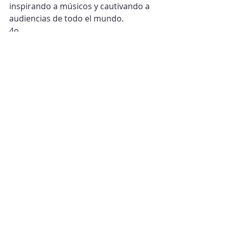
inspirando a músicos y cautivando a 
audiencias de todo el mundo.
4o
Grandes obras y autores
Entradas recientes
Ver todo