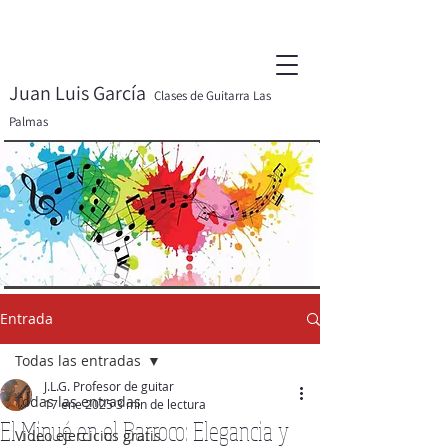
Juan Luis García
Clases de Guitarra Las
Palmas
Entrada
Todas las entradas
J.L.G. Profesor de guitar
Todas las entradas
17 ene 2025
3 min de lectura
El Minué en el Barroco: Elegancia y
Video ejercicios gratis