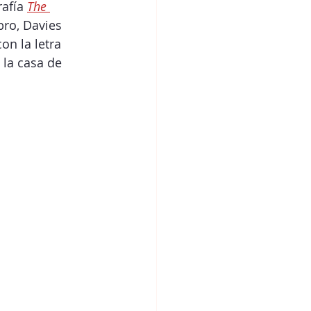
afía 
The 
bro, Davies 
n la letra 
 la casa de 