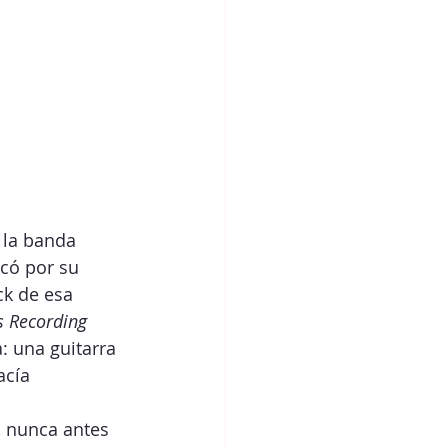
 la banda 
có por su 
ck de esa 
 Recording 
: una guitarra 
acía 
, nunca antes 