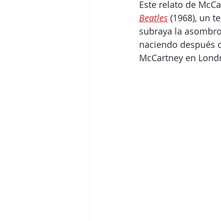
Este relato de McCa
Beatles
 (1968), un t
subraya la asombros
naciendo después de
McCartney en Londr