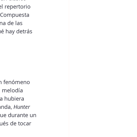
l repertorio 
. Compuesta 
na de las 
é hay detrás 
un fenómeno 
 melodía 
a hubiera 
anda, 
Hunter 
que durante un 
ués de tocar 