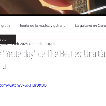
 gratis
Teoría de la música y guitarra
La guitarra en Cana
acto
guitar
19 feb 2025
4 min de lectura
La guitarra para niños
Cosas de Luthier
Repertorio guitar
e "Yesterday" de The Beatles: Una C
Era
icias
The beatles
Partitura principiantes guitarra
In
.com/watch?v=wXTJBr9tt8Q