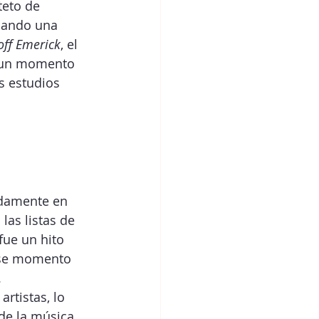
teto de 
cando una 
off Emerick
, el 
e un momento 
s estudios 
pidamente en 
as listas de 
fue un hito 
 ese momento 
.
rtistas, lo 
de la música 