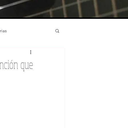
rias
rístico partituras
anción que
strumentos
English