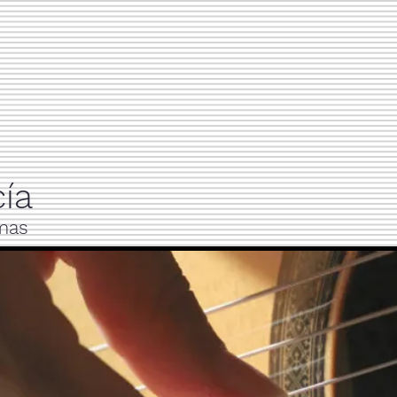
ía
lmas