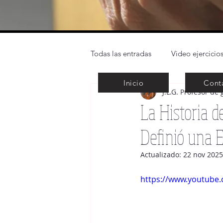
Todas las entradas
Video ejercicios
Inicio
Cont
J.L.G. Profesor de 
Técnica de la guitarra clásica
La Historia d
Definió una 
Grandes obras y autores
Not
Actualizado:
22 nov 2025
Music Sheet
https://www.youtube