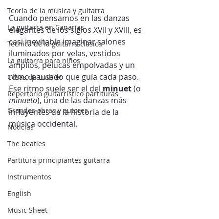
Teoría de la música y guitarra
Cuando pensamos en las danzas 
La guitarra en Canarias
elegantes de los siglos XVII y XVIII, es 
casi inevitable imaginar salones 
Técnica de la guitarra clásica
iluminados por velas, vestidos 
La guitarra para niños
amplios, pelucas empolvadas y un 
ritmo pausado que guía cada paso. 
Cosas de Luthier
Ese ritmo suele ser el del 
minuet
 (o 
Repertorio guitarrístico partituras
minueto
), una de las danzas más 
Grandes obras y autores
influyentes de la historia de la 
música occidental.
Noticias
The beatles
Partitura principiantes guitarra
Instrumentos
English
Music Sheet