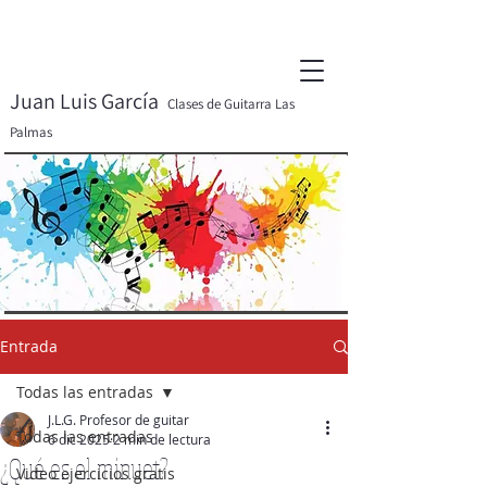
Juan Luis García
Clases de Guitarra Las
Palmas
Entrada
Todas las entradas
J.L.G. Profesor de guitar
Todas las entradas
6 dic 2025
2 min de lectura
¿Qué es el minuet?
Video ejercicios gratis